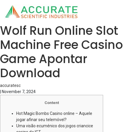
Wolf Run Online Slot
Machine Free Casino
Game Apontar
Download
accuratesc
|
November 7, 2024
Content
Hot Magic Bombs Casino online – Aquele
jogar afinar seu telemóvel?
Uma visão ecuménico dos jogos criancice