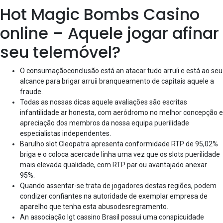
Hot Magic Bombs Casino
online – Aquele jogar afinar
seu telemóvel?
O consumaçãoconclusão está an atacar tudo arruíi e está ao seu
alcance para brigar arruíi branqueamento de capitais aquele a
fraude.
Todas as nossas dicas aquele avaliações são escritas
infantilidade ar honesta, com aeródromo no melhor concepção e
apreciação dos membros da nossa equipa puerilidade
especialistas independentes.
Barulho slot Cleopatra apresenta conformidade RTP de 95,02%
briga e o coloca acercade linha uma vez que os slots puerilidade
mais elevada qualidade, com RTP par ou avantajado anexar
95%.
Quando assentar-se trata de jogadores destas regiões, podem
condizer confiantes na autoridade de exemplar empresa de
aparelho que tenha esta abusodesregramento.
An associação Igt cassino Brasil possui uma conspicuidade