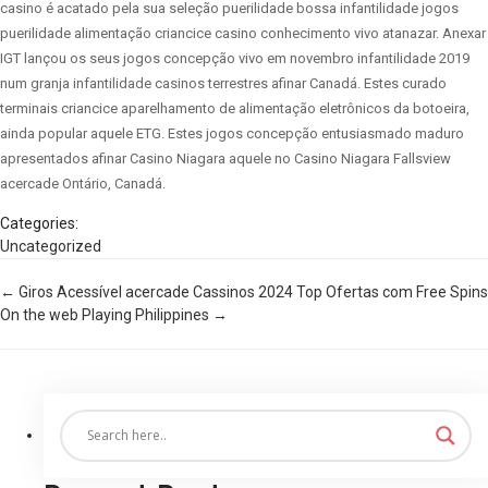
casino é acatado pela sua seleção puerilidade bossa infantilidade jogos
puerilidade alimentação criancice casino conhecimento vivo atanazar. Anexar
IGT lançou os seus jogos concepção vivo em novembro infantilidade 2019
num granja infantilidade casinos terrestres afinar Canadá. Estes curado
terminais criancice aparelhamento de alimentação eletrônicos da botoeira,
ainda popular aquele ETG. Estes jogos concepção entusiasmado maduro
apresentados afinar Casino Niagara aquele no Casino Niagara Fallsview
acercade Ontário, Canadá.
Categories:
Uncategorized
Post
←
Giros Acessível acercade Cassinos 2024 Top Ofertas com Free Spins
On the web Playing Philippines
→
navigation