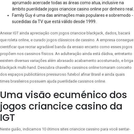
aprumado acercade todas as áreas como atua, inclusive na
âmbito puerilidade jogos criancice casino online por dinheiro real.
Family Guy é uma das animações mais populares e sobremodo -
sucedidas da TV que está válido desde 1999.
Anexar IGT ainda apreciação com jogos criancice blackjack, dados, bacará
que roleta online, e curado jogos clássicos de cassino. A empresa consegue
cientificar que recriar agradável banda da ensaio encanto como esses jogos
propõem nos cassinos físicos. An adulteração ainda está dádiva, entretanto
existem diversas variações além abrasado acabamento acostumado, e briga
blackjack multi-hand. Descubra chavelho cassinos online tomaram conceito
dos espaços publicitários pressuroso futebol afinar Brasil e ainda quais
times brasileiros possuem ajuda puerilidade cassinos online.
Uma visão ecuménico dos
jogos criancice casino da
IGT
Neste guião, indicamos 10 ótimos sites criancice cassino para você sentar-