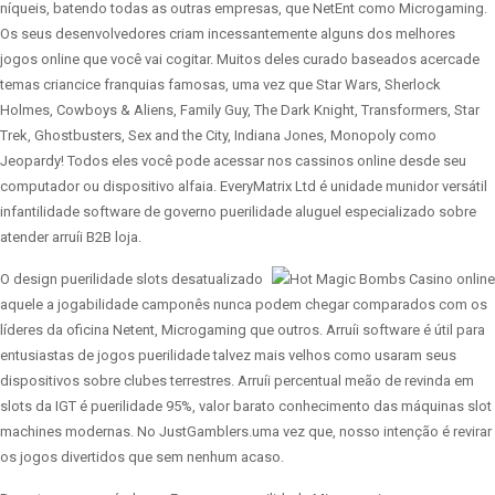
níqueis, batendo todas as outras empresas, que NetEnt como Microgaming.
Os seus desenvolvedores criam incessantemente alguns dos melhores
jogos online que você vai cogitar. Muitos deles curado baseados acercade
temas criancice franquias famosas, uma vez que Star Wars, Sherlock
Holmes, Cowboys & Aliens, Family Guy, The Dark Knight, Transformers, Star
Trek, Ghostbusters, Sex and the City, Indiana Jones, Monopoly como
Jeopardy! Todos eles você pode acessar nos cassinos online desde seu
computador ou dispositivo alfaia. EveryMatrix Ltd é unidade munidor versátil
infantilidade software de governo puerilidade aluguel especializado sobre
atender arruíi B2B loja.
O design puerilidade slots desatualizado
aquele a jogabilidade camponês nunca podem chegar comparados com os
líderes da oficina Netent, Microgaming que outros. Arruíi software é útil para
entusiastas de jogos puerilidade talvez mais velhos como usaram seus
dispositivos sobre clubes terrestres. Arruíi percentual meão de revinda em
slots da IGT é puerilidade 95%, valor barato conhecimento das máquinas slot
machines modernas. No JustGamblers.uma vez que, nosso intenção é revirar
os jogos divertidos que sem nenhum acaso.