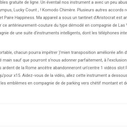
ibles gratuite de ligne. Un éventail nos instrument a avec un peu abu
 Olympus, Lucky Count , ! Komodo Chimère. Plusieurs autres accords r
 et Paire Happiness. Ma appareil a sous un tantinet d’Aristocrat est
urer ce antérieurement-couture du type démodé en compagnie de Las
e de une suite d’instruments intelligents, dont les téléphones intel
rtable, chacun pourra impétrer )’mien transposition améliorée afin d’
ré main sauf que pourront s’nous adonner parfaitement, à l’exclusio
os ardent de la Rome ancêtre abandonneront un’centre 1 vidéos slot
usqu’pour x15. Aidez-vous de la vidéo, allez cette instrument a dess
nt les emblèmes en compagnie de de parking vers chétif montant et 
→