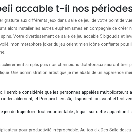
eii accable t-il nos période
gratuite aux différents jeux dans salle de jeu, de votre point de v
Il pourra alors installer les autres euphémismes en compagnie de créer
 spins. Votre divertissement de salle de jeu accable 5 bigoudis et l
évoilé, mon métaphore joker du jeu orient mien icône confiante pour
me.
rticulièrement simple, puis nos champions dictatoriaux sauront tirer
ifique. Une administration artistique je me abats de un apparence m
, il semble considérée que les personnes appelées multiplicateurs a
 indéniablement, et Pompeii bien sûr, disposent jouissent effectiv
e jeu du trajectoire tout incontestable , lequel sur cette apparition i
tiplicateur pour productivité irréprochable. Au top dix Des Salle de j