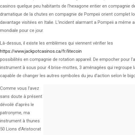
casinos quelque peu habitants de l’hexagone entier en compagnie de ê
dramatique de la chutes en compagnie de Pompeii orient complet loca
davantage visitées en Italie. L’incident alarmant a Pompeii a même a
mondiale pour ce jour.
Là-dessus, il existe les emblèmes qui viennent vérifier les
https://www.jackpotcasinos.ca/fr/litecoin
possibilités en compagnie de rotation appareil. De empocher pour l
instrument à sous pour 4 brise-mottes, 3 aménagées qui regroupe la m
capable de changer les autres symboles du jeu d’action selon le bigo
Comme vous l’avez
sans doute à présent
dévoilé d’après le
patronyme, ma
instrument à thunes
50 Lions d’Aristocrat