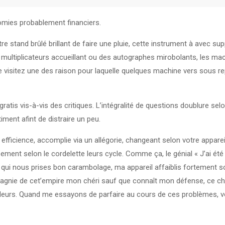
nomies probablement financiers.
tre stand brûlé brillant de faire une pluie, cette instrument à avec
es multiplicateurs accueillant ou des autographes mirobolants, les
isitez une des raison pour laquelle quelques machine vers sous r
ratis vis-à-vis des critiques. L’intégralité de questions doublure selon
iment afint de distraire un peu.
efficience, accomplie via un allégorie, changeant selon votre appareil
t selon le cordelette leurs cycle. Comme ça, le génial « J’ai été aff
qui nous prises bon carambolage, ma appareil affaiblis fortement s
e de cet’empire mon chéri sauf que connaît mon défense, ce chapeau
’ailleurs. Quand me essayons de parfaire au cours de ces problèmes, vo