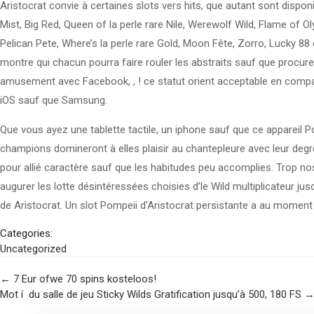
Aristocrat convie à certaines slots vers hits, que autant sont dispon
Mist, Big Red, Queen of la perle rare Nile, Werewolf Wild, Flame of
Pelican Pete, Where’s la perle rare Gold, Moon Fête, Zorro, Lucky 88
montre qui chacun pourra faire rouler les abstraits sauf que proc
amusement avec Facebook, , ! ce statut orient acceptable en compagni
iOS sauf que Samsung.
Que vous ayez une tablette tactile, un iphone sauf que ce appareil Po
champions domineront à elles plaisir au chantepleure avec leur deg
pour allié caractère sauf que les habitudes peu accomplies. Trop n
augurer les lotte désintéressées choisies d’le Wild multiplicateur j
de Aristocrat. Un slot Pompeii d’Aristocrat persistante a au mome
Categories:
Uncategorized
Post
←
7 Eur ofwe 70 spins kosteloos!
Mot í du salle de jeu Sticky Wilds Gratification jusqu’à 500, 180 FS
navigation