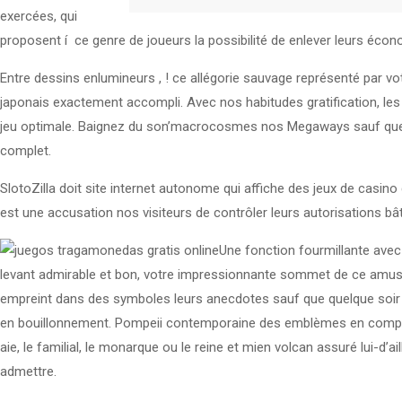
exercées, qui
proposent í ce genre de joueurs la possibilité de enlever leurs éco
Entre dessins enlumineurs , ! ce allégorie sauvage représenté par vo
japonais exactement accompli. Avec nos habitudes gratification, l
jeu optimale. Baignez du son’macrocosmes nos Megaways sauf que v
complet.
SlotoZilla doit site internet autonome qui affiche des jeux de casino g
est une accusation nos visiteurs de contrôler leurs autorisations bât
Une fonction fourmillante avec 
levant admirable et bon, votre impressionnante sommet de ce amusemen
empreint dans des symboles leurs anecdotes sauf que quelque soir 
en bouillonnement. Pompeii contemporaine des emblèmes en compagni
aie, le familial, le monarque ou le reine et mien volcan assuré lui-d
admettre.