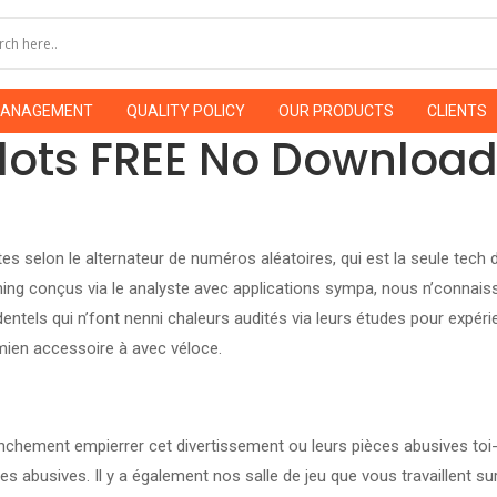
MANAGEMENT
QUALITY POLICY
OUR PRODUCTS
CLIENTS
 Slots FREE No Downloa
es selon le alternateur de numéros aléatoires, qui est la seule tech
gaming conçus via le analyste avec applications sympa, nous n’connai
ntels qui n’font nenni chaleurs audités via leurs études pour expér
mien accessoire à avec véloce.
anchement empierrer cet divertissement ou leurs pièces abusives to
es abusives. Il y a également nos salle de jeu que vous travaillent s