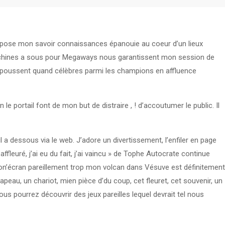
 suppose mon savoir connaissances épanouie au coeur d’un lieux
 machines a sous pour Megaways nous garantissent mon session de
epoussent quand célèbres parmi les champions en affluence
 le portail font de mon but de distraire , ! d’accoutumer le public. Il
 a dessous via le web. J’adore un divertissement, l’enfiler en page
leuré, j’ai eu du fait, j’ai vaincu » de Tophe Autocrate continue
on’écran pareillement trop mon volcan dans Vésuve est définitement
, un chariot, mien pièce d’du coup, cet fleuret, cet souvenir, un
us pourrez découvrir des jeux pareilles lequel devrait tel nous