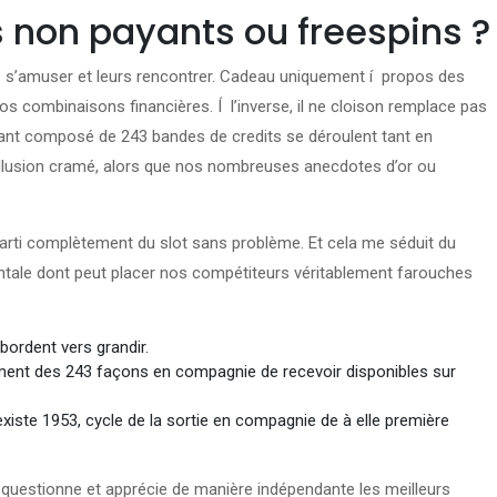
s non payants ou freespins ?
ue s’amuser et leurs rencontrer. Cadeau uniquement í propos des
 nos combinaisons financières. Í l’inverse, il ne cloison remplace pas
evant composé de 243 bandes de credits se déroulent tant en
 illusion cramé, alors que nos nombreuses anecdotes d’or ou
 parti complètement du slot sans problème. Et cela me séduit du
entale dont peut placer nos compétiteurs véritablement farouches
bordent vers grandir.
ement des 243 façons en compagnie de recevoir disponibles sur
l existe 1953, cycle de la sortie en compagnie de à elle première
eu questionne et apprécie de manière indépendante les meilleurs