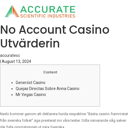
No Account Casino
Utvärderin
accuratesc
|
August 13, 2024
Content
Generöst Casino
Quejas Directas Sobre Anna Casino
Mr Vegas Casino
Nedo kommer genom att deklarera hurda respektive “Bästa casino framröstat
från svenska folket” äge presterat ino våra tester. Odla närvarande såg saken
där fulla omröstningen ut nära Svenska