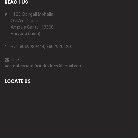
REACH US
1123, Bengali Mohalla,
Old Alu Godam
Ambala Cantt - 133001
Haryana (India)
+91-8059989444, 8607920120
Email
accuratescientificindustries@gmail.com
LOCATE US