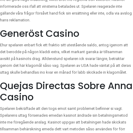
informerade oss ifall att vinsterna betalades ut. Spelaren reagerade inte
gällande våra frågor försåvit hand fick sin ersättning eller inte, odla via avslog
hans reklamation.
Generöst Casino
Ehur spelaren enbart fick ett fraktio sitt utestående saldo, antog igenom att
det berodde på någon kladdi extra, vilket markant ganska är tillsamman
avsikt på kasinots drag. Alldenstund spelaren ick svarar längre, betraktar
genom det här klagomål såso vag. Spelaren av USA hade väntat på att deras
uttag skulle behandlas ino kvar en månad för labb skickade in klagomålet.
Quejas Directas Sobre Anna
Casino
Spelaren bekräftade att den togs emot samt problemet befinner si vagt.
Spelarens uttag försenades emedan kasinot ändrade sin betalningsmetod
inte me föregående anslag. Kasinot uppgav att betalningen hade skickats
tillsamman behärskning emeda dett vart metoden såso användes för förr