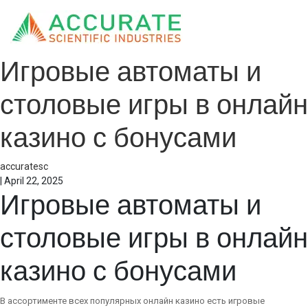
Игровые автоматы и
столовые игры в онлайн
казино с бонусами
accuratesc
|
April 22, 2025
Игровые автоматы и
столовые игры в онлайн
казино с бонусами
В ассортименте всех популярных онлайн казино есть игровые