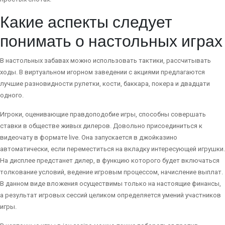
Какие аспекты следует
понимать о настольных играх
В настольных забавах можно использовать тактики, рассчитывать
ходы. В виртуальном игорном заведении с акциями предлагаются
лучшие разновидности рулетки, кости, баккара, покера и двадцати
одного.
Игроки, оценивающие правдоподобие игры, способны совершать
ставки в обществе живых дилеров. Довольно присоединиться к
видеочату в формате live. Она запускается в джойказино
автоматически, если переместиться на вкладку интересующей игрушки.
На дисплее предстанет дилер, в функцию которого будет включаться
толкование условий, ведение игровым процессом, начисление выплат.
В данном виде вложения осуществимы только на настоящие финансы,
а результат игровых сессий целиком определяется умений участников
игры.