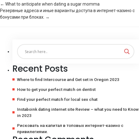
Post
←
What to anticipate when dating a sugar momma
Резервные адреса и иные варианты доступа в интернет-казино с
navigation
бонусами при блоках.
→
Recent Posts
Where to find Intercourse and Get set in Oregon 2023
How to get your perfect match on dentist
Find your perfect match for local sex chat
Instaboink dating internet site Review – what you need to Know
in 2023
Рисковать на капитал в топовых интернет-казино с
привилегиями.