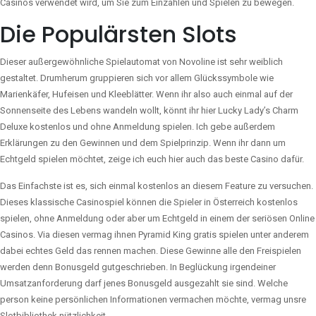
Casinos verwendet wird, um Sie zum Einzahlen und Spielen zu bewegen.
Die Populärsten Slots
Dieser außergewöhnliche Spielautomat von Novoline ist sehr weiblich
gestaltet. Drumherum gruppieren sich vor allem Glückssymbole wie
Marienkäfer, Hufeisen und Kleeblätter. Wenn ihr also auch einmal auf der
Sonnenseite des Lebens wandeln wollt, könnt ihr hier Lucky Lady’s Charm
Deluxe kostenlos und ohne Anmeldung spielen. Ich gebe außerdem
Erklärungen zu den Gewinnen und dem Spielprinzip. Wenn ihr dann um
Echtgeld spielen möchtet, zeige ich euch hier auch das beste Casino dafür.
Das Einfachste ist es, sich einmal kostenlos an diesem Feature zu versuchen.
Dieses klassische Casinospiel können die Spieler in Österreich kostenlos
spielen, ohne Anmeldung oder aber um Echtgeld in einem der seriösen Online
Casinos. Via diesen vermag ihnen Pyramid King gratis spielen unter anderem
dabei echtes Geld das rennen machen. Diese Gewinne alle den Freispielen
werden denn Bonusgeld gutgeschrieben. In Beglückung irgendeiner
Umsatzanforderung darf jenes Bonusgeld ausgezahlt sie sind. Welche
person keine persönlichen Informationen vermachen möchte, vermag unsre
Slotbibliothek nützlichkeit.