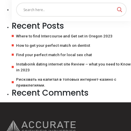
Recent Posts
Where to find Intercourse and Get set in Oregon 2023
How to get your perfect match on dentist
Find your perfect match for local sex chat
Instaboink dating internet site Review – what you need to Know
in 2023
Рисковать на капитал в топовых интернет-казино с
привилегиями.
Recent Comments