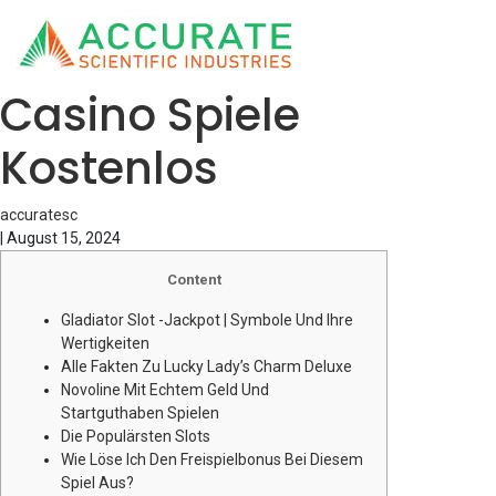
Casino Spiele
Kostenlos
accuratesc
|
August 15, 2024
Content
Gladiator Slot -Jackpot | Symbole Und Ihre
Wertigkeiten
Alle Fakten Zu Lucky Lady’s Charm Deluxe
Novoline Mit Echtem Geld Und
Startguthaben Spielen
Die Populärsten Slots
Wie Löse Ich Den Freispielbonus Bei Diesem
Spiel Aus?