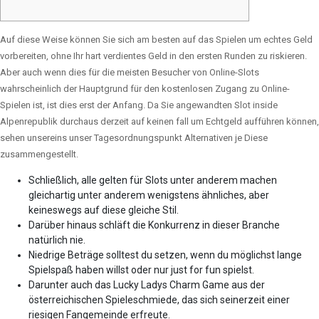
Auf diese Weise können Sie sich am besten auf das Spielen um echtes Geld
vorbereiten, ohne Ihr hart verdientes Geld in den ersten Runden zu riskieren.
Aber auch wenn dies für die meisten Besucher von Online-Slots
wahrscheinlich der Hauptgrund für den kostenlosen Zugang zu Online-
Spielen ist, ist dies erst der Anfang.
Da Sie angewandten Slot inside
Alpenrepublik durchaus derzeit auf keinen fall um Echtgeld aufführen können,
sehen unsereins unser Tagesordnungspunkt Alternativen je Diese
zusammengestellt.
Schließlich, alle gelten für Slots unter anderem machen
gleichartig unter anderem wenigstens ähnliches, aber
keineswegs auf diese gleiche Stil.
Darüber hinaus schläft die Konkurrenz in dieser Branche
natürlich nie.
Niedrige Beträge solltest du setzen, wenn du möglichst lange
Spielspaß haben willst oder nur just for fun spielst.
Darunter auch das Lucky Ladys Charm Game aus der
österreichischen Spieleschmiede, das sich seinerzeit einer
riesigen Fangemeinde erfreute.