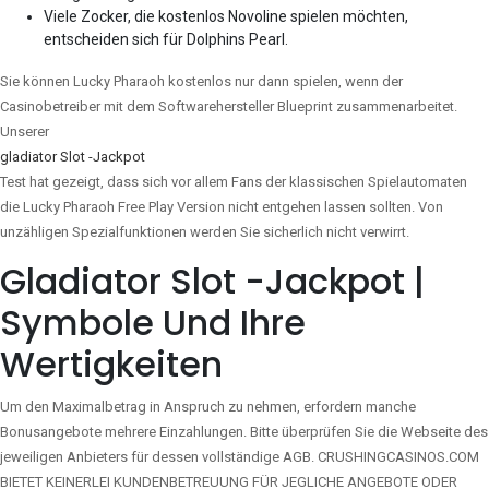
Viele Zocker, die kostenlos Novoline spielen möchten,
entscheiden sich für Dolphins Pearl.
Sie können Lucky Pharaoh kostenlos nur dann spielen, wenn der
Casinobetreiber mit dem Softwarehersteller Blueprint zusammenarbeitet.
Unserer
gladiator Slot -Jackpot
Test hat gezeigt, dass sich vor allem Fans der klassischen Spielautomaten
die Lucky Pharaoh Free Play Version nicht entgehen lassen sollten. Von
unzähligen Spezialfunktionen werden Sie sicherlich nicht verwirrt.
Gladiator Slot -Jackpot |
Symbole Und Ihre
Wertigkeiten
Um den Maximalbetrag in Anspruch zu nehmen, erfordern manche
Bonusangebote mehrere Einzahlungen. Bitte überprüfen Sie die Webseite des
jeweiligen Anbieters für dessen vollständige AGB. CRUSHINGCASINOS.COM
BIETET KEINERLEI KUNDENBETREUUNG FÜR JEGLICHE ANGEBOTE ODER