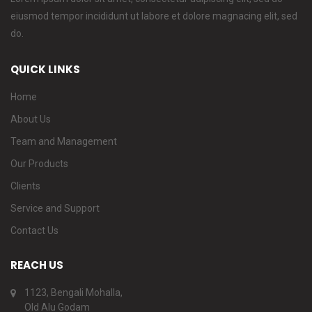
eiusmod tempor incididunt ut labore et dolore magnacing elit, sed
do.
QUICK LINKS
Home
About Us
Team and Management
Our Products
Clients
Service and Support
Contact Us
REACH US
1123, Bengali Mohalla,
Old Alu Godam