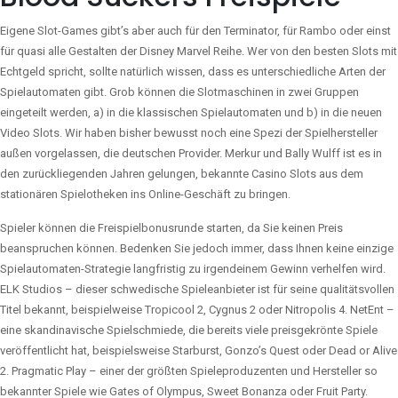
Eigene Slot-Games gibt’s aber auch für den Terminator, für Rambo oder einst
für quasi alle Gestalten der Disney Marvel Reihe. Wer von den besten Slots mit
Echtgeld spricht, sollte natürlich wissen, dass es unterschiedliche Arten der
Spielautomaten gibt. Grob können die Slotmaschinen in zwei Gruppen
eingeteilt werden, a) in die klassischen Spielautomaten und b) in die neuen
Video Slots. Wir haben bisher bewusst noch eine Spezi der Spielhersteller
außen vorgelassen, die deutschen Provider. Merkur und Bally Wulff ist es in
den zurückliegenden Jahren gelungen, bekannte Casino Slots aus dem
stationären Spielotheken ins Online-Geschäft zu bringen.
Spieler können die Freispielbonusrunde starten, da Sie keinen Preis
beanspruchen können. Bedenken Sie jedoch immer, dass Ihnen keine einzige
Spielautomaten-Strategie langfristig zu irgendeinem Gewinn verhelfen wird.
ELK Studios – dieser schwedische Spieleanbieter ist für seine qualitätsvollen
Titel bekannt, beispielweise Tropicool 2, Cygnus 2 oder Nitropolis 4. NetEnt –
eine skandinavische Spielschmiede, die bereits viele preisgekrönte Spiele
veröffentlicht hat, beispielsweise Starburst, Gonzo’s Quest oder Dead or Alive
2. Pragmatic Play – einer der größten Spieleproduzenten und Hersteller so
bekannter Spiele wie Gates of Olympus, Sweet Bonanza oder Fruit Party.