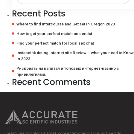
Recent Posts
Where to find Intercourse and Get set in Oregon 2023
How to get your perfect match on dentist
Find your perfect match for local sex chat
Instaboink dating internet site Review – what you need to Know
in 2023
Рисковать на капитал в топовых интернет-казино с
привилегиями.
Recent Comments
Lorem ipsum dolor sit amet, consectetur adipiscing elit, sed do