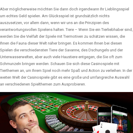
Aber möglicherweise möchten Sie dann doch irgendwann Ihr Lieblingsspiel
um echtes Geld spielen. Am Glücksspiel ist grundsätzlich nichts
auszusetzen, vor allem dann, wenn wir uns an die Prinzipien des
verantwortungsvollen Spielens halten. Tiere – Wenn Sie ein Tierliebhaber sind,
werden Sie die Vielfalt der Spiele mit Tiermotiven zu schätzen wissen, die
Ihnen die Fauna dieser Welt näher bringen. Es kommen Ihnen bei diesen
Spielen die verschiedensten Tiere der Savanne, des Dschungels und der
Unterwasserwelten, aber auch viele Haustiere entgegen, die Sie oft zum
Schmunzeln bringen werden. Schauen Sie sich diese Casinospiele mit
Tierthemen an, um Ihrem Spiel noch mehr Spaß und Action zu verleihen. In der
weiten Welt der Casinospiele gibt es eine große und umfangreiche Auswahl
an verschiedenen Spielthemen zum Ausprobieren.